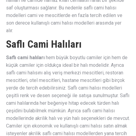
halıları ile camide namaz kılan cemaatin rahat bir şekilde
saf oluşturması sağlanır. Bu nedenle saflı cami halısı
modelleri cami ve mescitlerde en fazla tercih edilen ve
son derece kullanışlı cami halısı modelleri arasında yer
alır.
Saflı Cami Halıları
Saflı cami halıları
hem büyük boyutlu camiler için hem de
küçük camiler için oldukça ideal bir halı modelidir. Ayrıca
saflı cami halısını alış veriş merkezi mescitleri, restoran
mescitleri, otel mescitleri, hastane mescitleri gibi birçok
yerde de tercih edebilirsiniz. Saflı cami halısı modelleri
çeşitli renk ve desen seçeneği ile satışa sunulmuştur. Saflı
cami halılarında her beğeniye hitap edecek türden halı
çeşidini bulabilmek mümkün. Ayrıca saflı cami halısı
modellerinde akrilik halı ve yün halı seçenekleri de mevcut.
Camiler için ekonomik ve kullanışlı cami halısı satın almak
isteyenler akrilik saflı cami halısı modellerden yana tercih