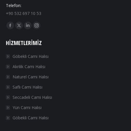
Telefon:
+90 532 697 10 53
Find us on:
Facebook
X
Linkedin
Instagram
page
page
page
page
HIZMETLERIMIZ
opens
opens
opens
opens
in
in
in
in
Göbekli Cami Halısı
new
new
new
new
Akrilik Cami Halısı
window
window
window
window
Naturel Cami Halısı
Saflı Cami Halısı
Seccadeli Cami Halısı
Yün Cami Halısı
Göbekli Cami Halısı