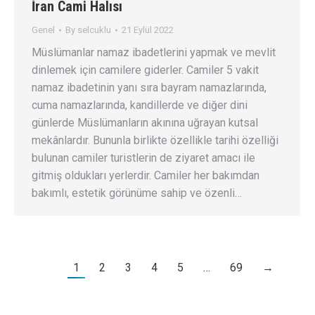
İran Cami Halısı
Genel
By
selcuklu
21 Eylül 2022
Müslümanlar namaz ibadetlerini yapmak ve mevlit
dinlemek için camilere giderler. Camiler 5 vakit
namaz ibadetinin yanı sıra bayram namazlarında,
cuma namazlarında, kandillerde ve diğer dini
günlerde Müslümanların akınına uğrayan kutsal
mekânlardır. Bununla birlikte özellikle tarihi özelliği
bulunan camiler turistlerin de ziyaret amacı ile
gitmiş oldukları yerlerdir. Camiler her bakımdan
bakımlı, estetik görünüme sahip ve özenli…
1
2
3
4
5
…
69
→