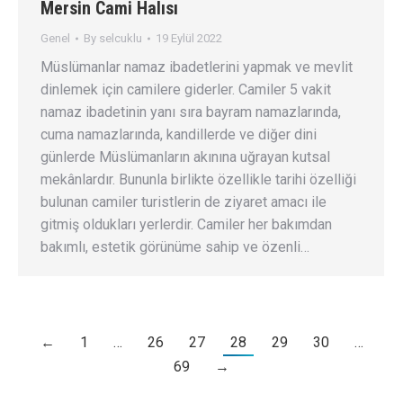
Mersin Cami Halısı
Genel
By
selcuklu
19 Eylül 2022
Müslümanlar namaz ibadetlerini yapmak ve mevlit
dinlemek için camilere giderler. Camiler 5 vakit
namaz ibadetinin yanı sıra bayram namazlarında,
cuma namazlarında, kandillerde ve diğer dini
günlerde Müslümanların akınına uğrayan kutsal
mekânlardır. Bununla birlikte özellikle tarihi özelliği
bulunan camiler turistlerin de ziyaret amacı ile
gitmiş oldukları yerlerdir. Camiler her bakımdan
bakımlı, estetik görünüme sahip ve özenli…
←
1
…
26
27
28
29
30
…
69
→