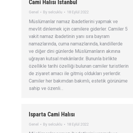
Cami Halısı İstanbul
Genel
By
selcuklu
18 Eylül 2022
Müslümanlar namaz ibadetlerini yapmak ve
mevlit dinlemek için camilere giderler. Camiler 5
vakit namaz ibadetinin yanı sıra bayram
namazlarında, cuma namazlarında, kandillerde
ve diğer dini günlerde Müslümanların akınına
uğrayan kutsal mekânlardır. Bununla birlikte
özellikle tarihi özelliği bulunan camiler turistlerin
de ziyaret amacı ile gitmiş oldukları yerlerdir.
Camiler her bakımdan bakımlı, estetik görünüme
sahip ve özenli…
Isparta Cami Halısı
Genel
By
selcuklu
18 Eylül 2022