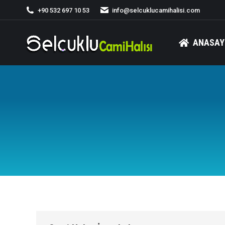
+90 532 697 10 53
info@selcuklucamihalisi.com
ANASAY