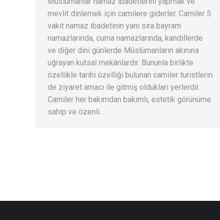
Müslümanlar namaz ibadetlerini yapmak ve
mevlit dinlemek için camilere giderler. Camiler 5
vakit namaz ibadetinin yanı sıra bayram
namazlarında, cuma namazlarında, kandillerde
ve diğer dini günlerde Müslümanların akınına
uğrayan kutsal mekânlardır. Bununla birlikte
özellikle tarihi özelliği bulunan camiler turistlerin
de ziyaret amacı ile gitmiş oldukları yerlerdir.
Camiler her bakımdan bakımlı, estetik görünüme
sahip ve özenli…