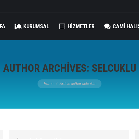
FA
KURUMSAL
HIZMETLER
CAMI HALI
AUTHOR ARCHIVES:
SELCUKLU
You are here:
Home
Article author selcuklu