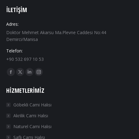
İLETIŞIM
Adres:
Doktor Mehmet Akarsu Ma.Plevne Caddesi No:44
Demirci/Manisa
Telefon:
+90 532 697 10 53
Find us on:
Facebook
X
Linkedin
Instagram
page
page
page
page
HIZMETLERIMIZ
opens
opens
opens
opens
in
in
in
in
Göbekli Cami Halısı
new
new
new
new
Akrilik Cami Halısı
window
window
window
window
Naturel Cami Halısı
Saflı Cami Halısı