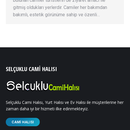
bulunan camiler turistlerin de ziyaret amacı ile
gitmiş oldukları yerlerdir. Camiler her bakımdan
bakımlı, estetik görünüme sahip ve özenli…
SELÇUKLU CAMI HALISI
Selçuklu Cami Halısı, Yurt Halısı ve Ev Halısı ile müşterilerine her
zaman daha iyi bir hizmeti ilke edinmekteyiz.
CAMI HALISI