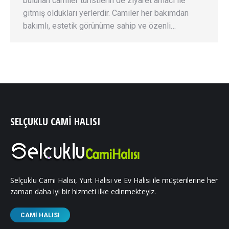
bulunan camiler turistlerin de ziyaret amacı ile
gitmiş oldukları yerlerdir. Camiler her bakımdan
bakımlı, estetik görünüme sahip ve özenli…
SELÇUKLU CAMI HALISI
Selçuklu Cami Halısı, Yurt Halısı ve Ev Halısı ile müşterilerine her
zaman daha iyi bir hizmeti ilke edinmekteyiz.
CAMI HALISI