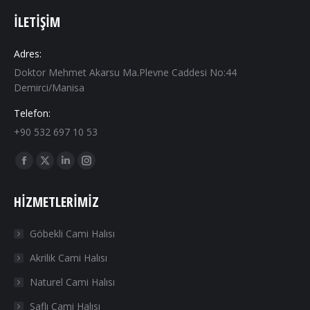
İLETIŞIM
Adres:
Doktor Mehmet Akarsu Ma.Plevne Caddesi No:44
Demirci/Manisa
Telefon:
+90 532 697 10 53
Find us on:
Facebook
X
Linkedin
Instagram
page
page
page
page
HIZMETLERIMIZ
opens
opens
opens
opens
in
in
in
in
Göbekli Cami Halısı
new
new
new
new
Akrilik Cami Halısı
window
window
window
window
Naturel Cami Halısı
Saflı Cami Halısı