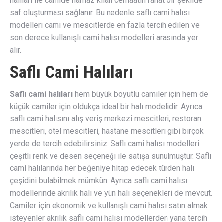
halıları ile camide namaz kılan cemaatin rahat bir şekilde
saf oluşturması sağlanır. Bu nedenle saflı cami halısı
modelleri cami ve mescitlerde en fazla tercih edilen ve
son derece kullanışlı cami halısı modelleri arasında yer
alır.
Saflı Cami Halıları
Saflı cami halıları
hem büyük boyutlu camiler için hem de
küçük camiler için oldukça ideal bir halı modelidir. Ayrıca
saflı cami halısını alış veriş merkezi mescitleri, restoran
mescitleri, otel mescitleri, hastane mescitleri gibi birçok
yerde de tercih edebilirsiniz. Saflı cami halısı modelleri
çeşitli renk ve desen seçeneği ile satışa sunulmuştur. Saflı
cami halılarında her beğeniye hitap edecek türden halı
çeşidini bulabilmek mümkün. Ayrıca saflı cami halısı
modellerinde akrilik halı ve yün halı seçenekleri de mevcut.
Camiler için ekonomik ve kullanışlı cami halısı satın almak
isteyenler akrilik saflı cami halısı modellerden yana tercih