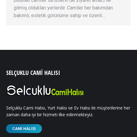
bulunan camiler turistlerin de ziyaret amacı ile
gitmiş oldukları yerlerdir. Camiler her bakımdan
bakımlı, estetik görünüme sahip ve özenli…
SELÇUKLU CAMI HALISI
Selçuklu Cami Halısı, Yurt Halısı ve Ev Halısı ile müşterilerine her
zaman daha iyi bir hizmeti ilke edinmekteyiz.
CAMI HALISI