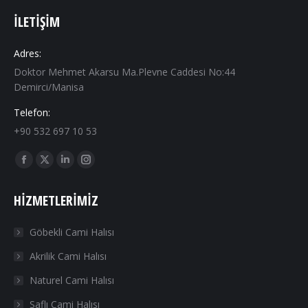
İLETIŞIM
Adres:
Doktor Mehmet Akarsu Ma.Plevne Caddesi No:44
Demirci/Manisa
Telefon:
+90 532 697 10 53
Find us on:
Facebook
X
Linkedin
Instagram
page
page
page
page
HIZMETLERIMIZ
opens
opens
opens
opens
in
in
in
in
Göbekli Cami Halısı
new
new
new
new
Akrilik Cami Halısı
window
window
window
window
Naturel Cami Halısı
Saflı Cami Halısı