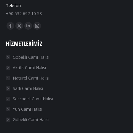
Telefon:
+90 532 697 10 53
Find us on:
Facebook
X
Linkedin
Instagram
page
page
page
page
HIZMETLERIMIZ
opens
opens
opens
opens
in
in
in
in
Göbekli Cami Halısı
new
new
new
new
Akrilik Cami Halısı
window
window
window
window
Naturel Cami Halısı
Saflı Cami Halısı
Seccadeli Cami Halısı
Yün Cami Halısı
Göbekli Cami Halısı