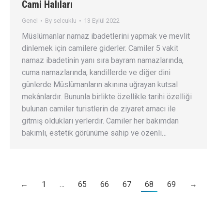
Cami Halıları
Genel
By
selcuklu
13 Eylül 2022
Müslümanlar namaz ibadetlerini yapmak ve mevlit
dinlemek için camilere giderler. Camiler 5 vakit
namaz ibadetinin yanı sıra bayram namazlarında,
cuma namazlarında, kandillerde ve diğer dini
günlerde Müslümanların akınına uğrayan kutsal
mekânlardır. Bununla birlikte özellikle tarihi özelliği
bulunan camiler turistlerin de ziyaret amacı ile
gitmiş oldukları yerlerdir. Camiler her bakımdan
bakımlı, estetik görünüme sahip ve özenli…
←
1
…
65
66
67
68
69
→