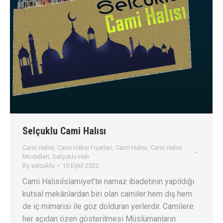
Selçuklu Cami Halısı
Cami Halisi
,
Cami Halisi Fiyatları
,
Cami Halısı
,
Cami Halısı
Modelleri
,
Selçuklu Halı
By
selcuklu
10 Eylül 2022
Cami Halısıİslamiyet’te namaz ibadetinin yapıldığı
kutsal mekânlardan biri olan camiler hem dış hem
de iç mimarisi ile göz dolduran yerlerdir. Camilere
her açıdan özen gösterilmesi Müslümanların