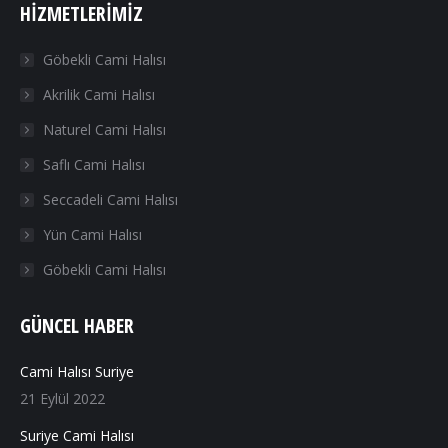
HIZMETLERIMIZ
opens
opens
opens
opens
in
in
in
in
Göbekli Cami Halısı
new
new
new
new
Akrilik Cami Halısı
window
window
window
window
Naturel Cami Halısı
Saflı Cami Halısı
Seccadeli Cami Halısı
Yün Cami Halısı
Göbekli Cami Halısı
GÜNCEL HABER
Cami Halısı Suriye
21 Eylül 2022
Suriye Cami Halısı