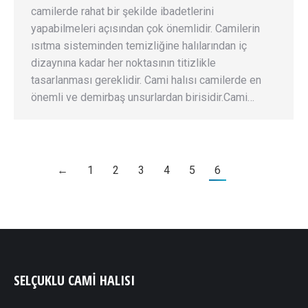
camilerde rahat bir şekilde ibadetlerini
yapabilmeleri açısından çok önemlidir. Camilerin
ısıtma sisteminden temizliğine halılarından iç
dizaynına kadar her noktasının titizlikle
tasarlanması gereklidir. Cami halısı camilerde en
önemli ve demirbaş unsurlardan birisidir.Cami…
←
1
2
3
4
5
6
SELÇUKLU CAMI HALISI