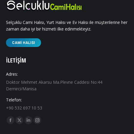
Selçuklu Cami Halısı, Yurt Halısı ve Ev Halısı ile müşterilerine her
zaman daha iyi bir hizmeti ilke edinmekteyiz.
CAMI HALISI
İLETIŞIM
Adres:
Doktor Mehmet Akarsu Ma.Plevne Caddesi No:44
Demirci/Manisa
Telefon:
+90 532 697 10 53
Find us on:
Facebook
X
Linkedin
Instagram
page
page
page
page