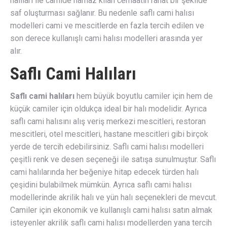
halıları ile camide namaz kılan cemaatin rahat bir şekilde
saf oluşturması sağlanır. Bu nedenle saflı cami halısı
modelleri cami ve mescitlerde en fazla tercih edilen ve
son derece kullanışlı cami halısı modelleri arasında yer
alır.
Saflı Cami Halıları
Saflı cami halıları
hem büyük boyutlu camiler için hem de
küçük camiler için oldukça ideal bir halı modelidir. Ayrıca
saflı cami halısını alış veriş merkezi mescitleri, restoran
mescitleri, otel mescitleri, hastane mescitleri gibi birçok
yerde de tercih edebilirsiniz. Saflı cami halısı modelleri
çeşitli renk ve desen seçeneği ile satışa sunulmuştur. Saflı
cami halılarında her beğeniye hitap edecek türden halı
çeşidini bulabilmek mümkün. Ayrıca saflı cami halısı
modellerinde akrilik halı ve yün halı seçenekleri de mevcut.
Camiler için ekonomik ve kullanışlı cami halısı satın almak
isteyenler akrilik saflı cami halısı modellerden yana tercih