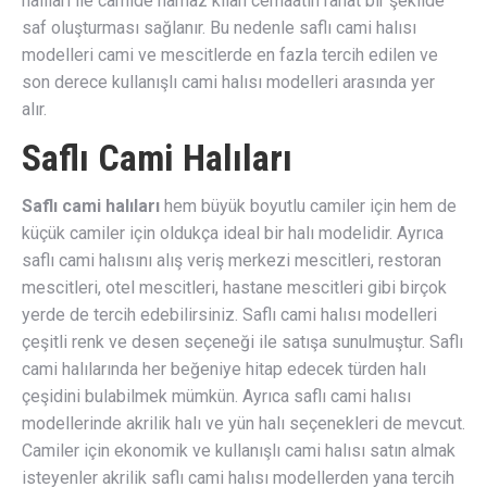
halıları ile camide namaz kılan cemaatin rahat bir şekilde
saf oluşturması sağlanır. Bu nedenle saflı cami halısı
modelleri cami ve mescitlerde en fazla tercih edilen ve
son derece kullanışlı cami halısı modelleri arasında yer
alır.
Saflı Cami Halıları
Saflı cami halıları
hem büyük boyutlu camiler için hem de
küçük camiler için oldukça ideal bir halı modelidir. Ayrıca
saflı cami halısını alış veriş merkezi mescitleri, restoran
mescitleri, otel mescitleri, hastane mescitleri gibi birçok
yerde de tercih edebilirsiniz. Saflı cami halısı modelleri
çeşitli renk ve desen seçeneği ile satışa sunulmuştur. Saflı
cami halılarında her beğeniye hitap edecek türden halı
çeşidini bulabilmek mümkün. Ayrıca saflı cami halısı
modellerinde akrilik halı ve yün halı seçenekleri de mevcut.
Camiler için ekonomik ve kullanışlı cami halısı satın almak
isteyenler akrilik saflı cami halısı modellerden yana tercih