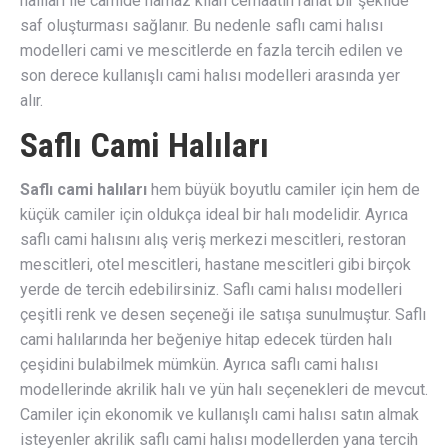
halıları ile camide namaz kılan cemaatin rahat bir şekilde
saf oluşturması sağlanır. Bu nedenle saflı cami halısı
modelleri cami ve mescitlerde en fazla tercih edilen ve
son derece kullanışlı cami halısı modelleri arasında yer
alır.
Saflı Cami Halıları
Saflı cami halıları
hem büyük boyutlu camiler için hem de
küçük camiler için oldukça ideal bir halı modelidir. Ayrıca
saflı cami halısını alış veriş merkezi mescitleri, restoran
mescitleri, otel mescitleri, hastane mescitleri gibi birçok
yerde de tercih edebilirsiniz. Saflı cami halısı modelleri
çeşitli renk ve desen seçeneği ile satışa sunulmuştur. Saflı
cami halılarında her beğeniye hitap edecek türden halı
çeşidini bulabilmek mümkün. Ayrıca saflı cami halısı
modellerinde akrilik halı ve yün halı seçenekleri de mevcut.
Camiler için ekonomik ve kullanışlı cami halısı satın almak
isteyenler akrilik saflı cami halısı modellerden yana tercih