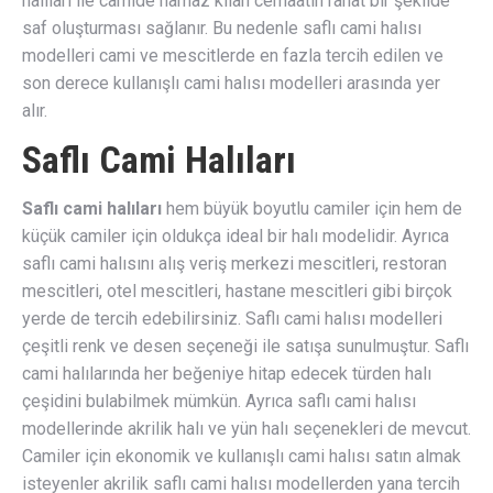
halıları ile camide namaz kılan cemaatin rahat bir şekilde
saf oluşturması sağlanır. Bu nedenle saflı cami halısı
modelleri cami ve mescitlerde en fazla tercih edilen ve
son derece kullanışlı cami halısı modelleri arasında yer
alır.
Saflı Cami Halıları
Saflı cami halıları
hem büyük boyutlu camiler için hem de
küçük camiler için oldukça ideal bir halı modelidir. Ayrıca
saflı cami halısını alış veriş merkezi mescitleri, restoran
mescitleri, otel mescitleri, hastane mescitleri gibi birçok
yerde de tercih edebilirsiniz. Saflı cami halısı modelleri
çeşitli renk ve desen seçeneği ile satışa sunulmuştur. Saflı
cami halılarında her beğeniye hitap edecek türden halı
çeşidini bulabilmek mümkün. Ayrıca saflı cami halısı
modellerinde akrilik halı ve yün halı seçenekleri de mevcut.
Camiler için ekonomik ve kullanışlı cami halısı satın almak
isteyenler akrilik saflı cami halısı modellerden yana tercih