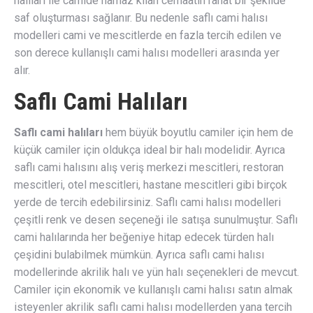
halıları ile camide namaz kılan cemaatin rahat bir şekilde
saf oluşturması sağlanır. Bu nedenle saflı cami halısı
modelleri cami ve mescitlerde en fazla tercih edilen ve
son derece kullanışlı cami halısı modelleri arasında yer
alır.
Saflı Cami Halıları
Saflı cami halıları
hem büyük boyutlu camiler için hem de
küçük camiler için oldukça ideal bir halı modelidir. Ayrıca
saflı cami halısını alış veriş merkezi mescitleri, restoran
mescitleri, otel mescitleri, hastane mescitleri gibi birçok
yerde de tercih edebilirsiniz. Saflı cami halısı modelleri
çeşitli renk ve desen seçeneği ile satışa sunulmuştur. Saflı
cami halılarında her beğeniye hitap edecek türden halı
çeşidini bulabilmek mümkün. Ayrıca saflı cami halısı
modellerinde akrilik halı ve yün halı seçenekleri de mevcut.
Camiler için ekonomik ve kullanışlı cami halısı satın almak
isteyenler akrilik saflı cami halısı modellerden yana tercih