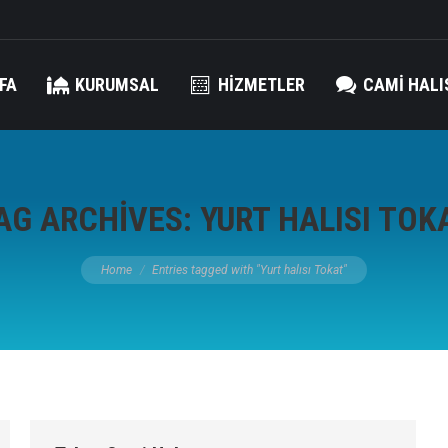
FA
KURUMSAL
HIZMETLER
CAMI HALI
AG ARCHIVES:
YURT HALISI TOK
You are here:
Home
Entries tagged with "Yurt halısı Tokat"