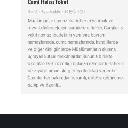
Cami Halısı Tokat
Genel
By
selcuklu
19 Eylül 2022
Müslümanlar namaz ibadetlerini yapmak ve
mevlit dinlemek için camilere giderler. Camiler 5
vakit namaz ibadetinin yanı sıra bayram
namazlarında, cuma namazlarında, kandillerde
ve diğer dini günlerde Müslümanların akınına
uğrayan kutsal mekânlardır. Bununla birlikte
özellikle tarihi özelliği bulunan camiler turistlerin
de ziyaret amacı ile gitmiş oldukları yerlerdir.
Camiler her bakımdan bakımlı, estetik görünüme
sahip ve özenli…