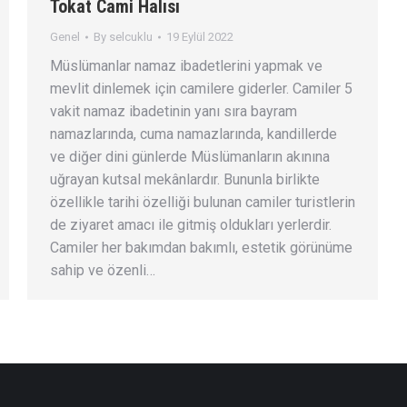
Tokat Cami Halısı
Genel
By
selcuklu
19 Eylül 2022
Müslümanlar namaz ibadetlerini yapmak ve
mevlit dinlemek için camilere giderler. Camiler 5
vakit namaz ibadetinin yanı sıra bayram
namazlarında, cuma namazlarında, kandillerde
ve diğer dini günlerde Müslümanların akınına
uğrayan kutsal mekânlardır. Bununla birlikte
özellikle tarihi özelliği bulunan camiler turistlerin
de ziyaret amacı ile gitmiş oldukları yerlerdir.
Camiler her bakımdan bakımlı, estetik görünüme
sahip ve özenli…