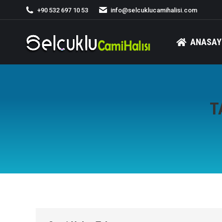
+90 532 697 10 53
info@selcuklucamihalisi.com
ANASAY
T