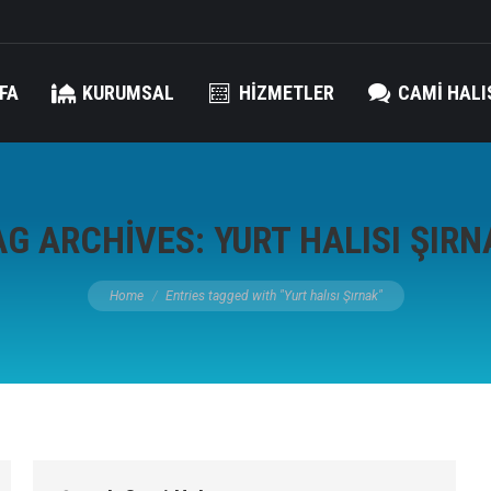
FA
KURUMSAL
HIZMETLER
CAMI HALI
AG ARCHIVES:
YURT HALISI ŞIRN
You are here:
Home
Entries tagged with "Yurt halısı Şırnak"