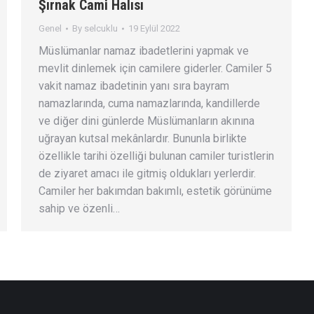
Şırnak Cami Halısı
Genel
By
selcuklu
19 Eylül 2022
Müslümanlar namaz ibadetlerini yapmak ve
mevlit dinlemek için camilere giderler. Camiler 5
vakit namaz ibadetinin yanı sıra bayram
namazlarında, cuma namazlarında, kandillerde
ve diğer dini günlerde Müslümanların akınına
uğrayan kutsal mekânlardır. Bununla birlikte
özellikle tarihi özelliği bulunan camiler turistlerin
de ziyaret amacı ile gitmiş oldukları yerlerdir.
Camiler her bakımdan bakımlı, estetik görünüme
sahip ve özenli…