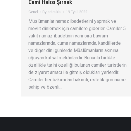
Cami Halısı Şırnak
Genel
By
selcuklu
19 Eylül 2022
Müslümanlar namaz ibadetlerini yapmak ve
mevlit dinlemek için camilere giderler. Camiler 5
vakit namaz ibadetinin yanı sıra bayram
namazlarında, cuma namazlarında, kandillerde
ve diğer dini günlerde Müslümanların akınına
uğrayan kutsal mekânlardır. Bununla birlikte
özellikle tarihi özelliği bulunan camiler turistlerin
de ziyaret amacı ile gitmiş oldukları yerlerdir.
Camiler her bakımdan bakımlı, estetik görünüme
sahip ve özenli…