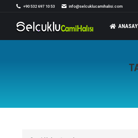
+90 532 697 10 53
info@selcuklucamihalisi.com
ANASAY
T