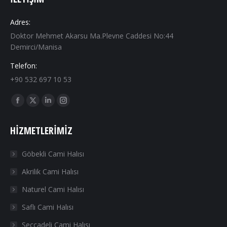
Adres:
Doktor Mehmet Akarsu Ma.Plevne Caddesi No:44
Demirci/Manisa
Telefon:
+90 532 697 10 53
Find us on:
Facebook
X
Linkedin
Instagram
page
page
page
page
HIZMETLERIMIZ
opens
opens
opens
opens
in
in
in
in
Göbekli Cami Halısı
new
new
new
new
Akrilik Cami Halısı
window
window
window
window
Naturel Cami Halısı
Saflı Cami Halısı
Seccadeli Cami Halısı