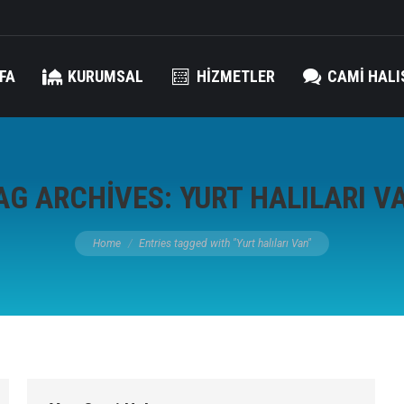
FA
KURUMSAL
HIZMETLER
CAMI HALI
AG ARCHIVES:
YURT HALILARI V
You are here:
Home
Entries tagged with "Yurt halıları Van"