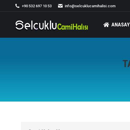
+90 532 697 10 53
info@selcuklucamihalisi.com
ANASAY
T