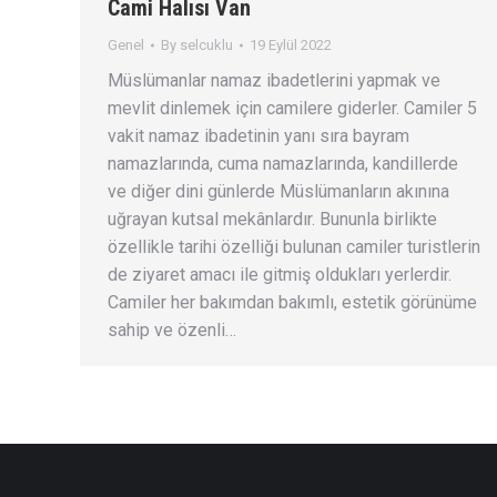
Cami Halısı Van
Genel
By
selcuklu
19 Eylül 2022
Müslümanlar namaz ibadetlerini yapmak ve
mevlit dinlemek için camilere giderler. Camiler 5
vakit namaz ibadetinin yanı sıra bayram
namazlarında, cuma namazlarında, kandillerde
ve diğer dini günlerde Müslümanların akınına
uğrayan kutsal mekânlardır. Bununla birlikte
özellikle tarihi özelliği bulunan camiler turistlerin
de ziyaret amacı ile gitmiş oldukları yerlerdir.
Camiler her bakımdan bakımlı, estetik görünüme
sahip ve özenli…