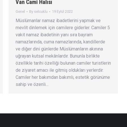
Van Cami Halısı
Genel
By
selcuklu
19 Eylül 2022
Müslümanlar namaz ibadetlerini yapmak ve
mevlit dinlemek için camilere giderler. Camiler 5
vakit namaz ibadetinin yanı sıra bayram
namazlarında, cuma namazlarında, kandillerde
ve diğer dini günlerde Müslümanların akınına
uğrayan kutsal mekânlardır. Bununla birlikte
özellikle tarihi özelliği bulunan camiler turistlerin
de ziyaret amacı ile gitmiş oldukları yerlerdir.
Camiler her bakımdan bakımlı, estetik görünüme
sahip ve özenli…