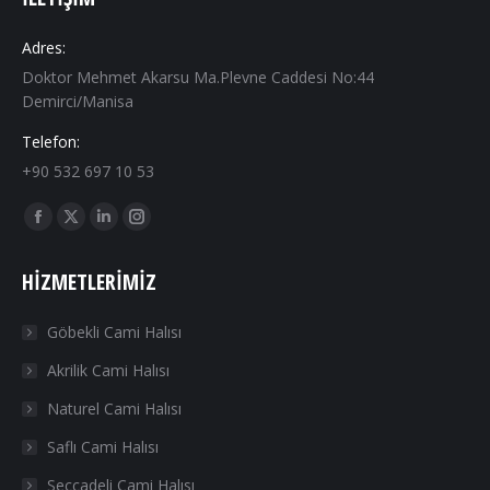
Adres:
Doktor Mehmet Akarsu Ma.Plevne Caddesi No:44
Demirci/Manisa
Telefon:
+90 532 697 10 53
Find us on:
Facebook
X
Linkedin
Instagram
page
page
page
page
HIZMETLERIMIZ
opens
opens
opens
opens
in
in
in
in
Göbekli Cami Halısı
new
new
new
new
Akrilik Cami Halısı
window
window
window
window
Naturel Cami Halısı
Saflı Cami Halısı
Seccadeli Cami Halısı