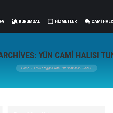
FA
KURUMSAL
HIZMETLER
CAMI HALI
ARCHIVES:
YÜN CAMI HALISI TU
You are here:
Home
Entries tagged with "Yün Cami halısı Tunceli"