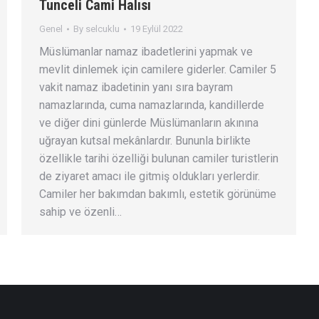
Tunceli Cami Halısı
Genel
By
selcuklu
19 Eylül 2022
Müslümanlar namaz ibadetlerini yapmak ve
mevlit dinlemek için camilere giderler. Camiler 5
vakit namaz ibadetinin yanı sıra bayram
namazlarında, cuma namazlarında, kandillerde
ve diğer dini günlerde Müslümanların akınına
uğrayan kutsal mekânlardır. Bununla birlikte
özellikle tarihi özelliği bulunan camiler turistlerin
de ziyaret amacı ile gitmiş oldukları yerlerdir.
Camiler her bakımdan bakımlı, estetik görünüme
sahip ve özenli…