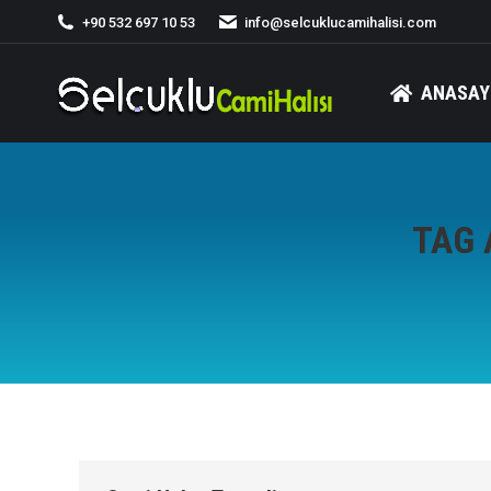
+90 532 697 10 53
info@selcuklucamihalisi.com
ANASAY
TAG 