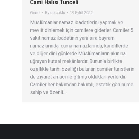
Cami Halısı Tunceli
Genel
By
selcuklu
19 Eylül 2022
Müslümanlar namaz ibadetlerini yapmak ve
mevlit dinlemek için camilere giderler. Camiler 5
vakit namaz ibadetinin yanı sıra bayram
namazlarında, cuma namazlarında, kandillerde
ve diğer dini günlerde Müslümanların akınına
uğrayan kutsal mekânlardır. Bununla birlikte
özellikle tarihi özelliği bulunan camiler turistlerin
de ziyaret amacı ile gitmiş oldukları yerlerdir.
Camiler her bakımdan bakımlı, estetik görünüme
sahip ve özenli…