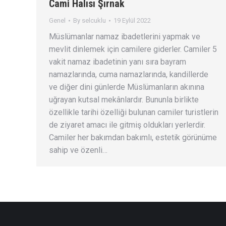
Cami Halısı Şırnak
Genel
By
selcuklu
19 Eylül 2022
Müslümanlar namaz ibadetlerini yapmak ve
mevlit dinlemek için camilere giderler. Camiler 5
vakit namaz ibadetinin yanı sıra bayram
namazlarında, cuma namazlarında, kandillerde
ve diğer dini günlerde Müslümanların akınına
uğrayan kutsal mekânlardır. Bununla birlikte
özellikle tarihi özelliği bulunan camiler turistlerin
de ziyaret amacı ile gitmiş oldukları yerlerdir.
Camiler her bakımdan bakımlı, estetik görünüme
sahip ve özenli…