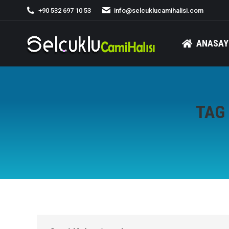
+90 532 697 10 53
info@selcuklucamihalisi.com
ANASAY
TAG