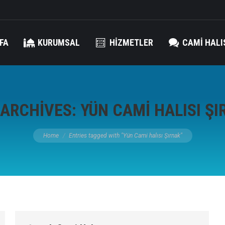
FA
KURUMSAL
HIZMETLER
CAMI HALI
 ARCHIVES:
YÜN CAMI HALISI Ş
You are here:
Home
Entries tagged with "Yün Cami halısı Şırnak"