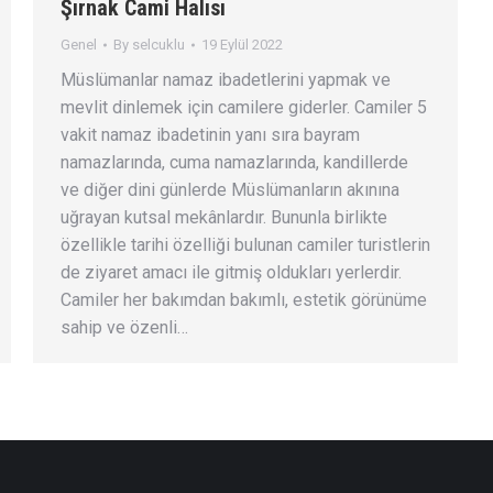
Şırnak Cami Halısı
Genel
By
selcuklu
19 Eylül 2022
Müslümanlar namaz ibadetlerini yapmak ve
mevlit dinlemek için camilere giderler. Camiler 5
vakit namaz ibadetinin yanı sıra bayram
namazlarında, cuma namazlarında, kandillerde
ve diğer dini günlerde Müslümanların akınına
uğrayan kutsal mekânlardır. Bununla birlikte
özellikle tarihi özelliği bulunan camiler turistlerin
de ziyaret amacı ile gitmiş oldukları yerlerdir.
Camiler her bakımdan bakımlı, estetik görünüme
sahip ve özenli…