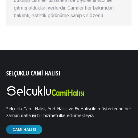
bulunan camiler turistlerin de ziyaret amacı ile
gitmiş oldukları yerlerdir. Camiler her bakımdan
bakımlı, estetik görünüme sahip ve özenli…
SELÇUKLU CAMI HALISI
Selçuklu Cami Halısı, Yurt Halısı ve Ev Halısı ile müşterilerine her
zaman daha iyi bir hizmeti ilke edinmekteyiz.
CAMI HALISI