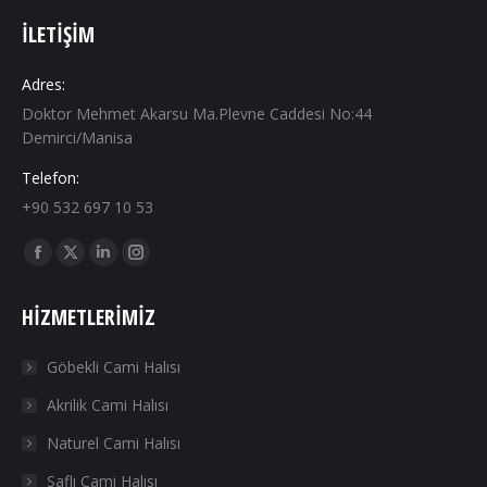
İLETIŞIM
Adres:
Doktor Mehmet Akarsu Ma.Plevne Caddesi No:44
Demirci/Manisa
Telefon:
+90 532 697 10 53
Find us on:
Facebook
X
Linkedin
Instagram
page
page
page
page
HIZMETLERIMIZ
opens
opens
opens
opens
in
in
in
in
Göbekli Cami Halısı
new
new
new
new
Akrilik Cami Halısı
window
window
window
window
Naturel Cami Halısı
Saflı Cami Halısı