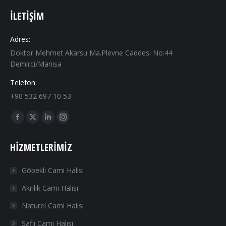
İLETIŞIM
Adres:
Doktor Mehmet Akarsu Ma.Plevne Caddesi No:44
Demirci/Manisa
Telefon:
+90 532 697 10 53
Find us on:
Facebook
X
Linkedin
Instagram
page
page
page
page
HIZMETLERIMIZ
opens
opens
opens
opens
in
in
in
in
Göbekli Cami Halısı
new
new
new
new
Akrilik Cami Halısı
window
window
window
window
Naturel Cami Halısı
Saflı Cami Halısı