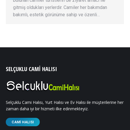
bulunan camiler turistlerin de ziyaret amacı ile
gitmiş oldukları yerlerdir. Camiler her bakımdan
bakımlı, estetik görünüme sahip ve özenli…
SELÇUKLU CAMI HALISI
Selçuklu Cami Halısı, Yurt Halısı ve Ev Halısı ile müşterilerine her
zaman daha iyi bir hizmeti ilke edinmekteyiz.
CAMI HALISI