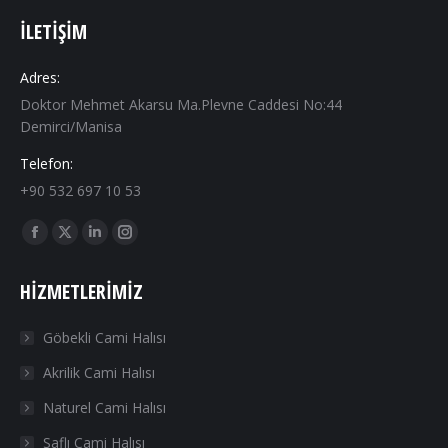
İLETIŞIM
Adres:
Doktor Mehmet Akarsu Ma.Plevne Caddesi No:44
Demirci/Manisa
Telefon:
+90 532 697 10 53
Find us on:
Facebook
X
Linkedin
Instagram
page
page
page
page
HIZMETLERIMIZ
opens
opens
opens
opens
in
in
in
in
Göbekli Cami Halısı
new
new
new
new
Akrilik Cami Halısı
window
window
window
window
Naturel Cami Halısı
Saflı Cami Halısı