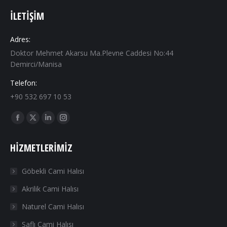
İLETIŞIM
Adres:
Doktor Mehmet Akarsu Ma.Plevne Caddesi No:44
Demirci/Manisa
Telefon:
+90 532 697 10 53
Find us on:
Facebook
X
Linkedin
Instagram
page
page
page
page
HIZMETLERIMIZ
opens
opens
opens
opens
in
in
in
in
Göbekli Cami Halısı
new
new
new
new
Akrilik Cami Halısı
window
window
window
window
Naturel Cami Halısı
Saflı Cami Halısı