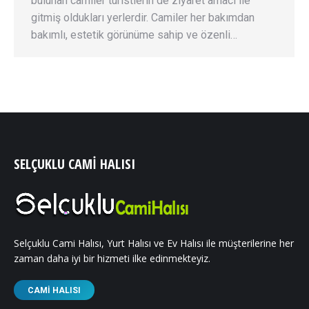
bulunan camiler turistlerin de ziyaret amacı ile
gitmiş oldukları yerlerdir. Camiler her bakımdan
bakımlı, estetik görünüme sahip ve özenli…
SELÇUKLU CAMI HALISI
Selçuklu Cami Halısı, Yurt Halısı ve Ev Halısı ile müşterilerine her
zaman daha iyi bir hizmeti ilke edinmekteyiz.
CAMI HALISI