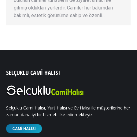
bulunan camiler turistlerin de ziyaret amacı ile
gitmiş oldukları yerlerdir. Camiler her bakımdan
bakımlı, estetik görünüme sahip ve özenli…
SELÇUKLU CAMI HALISI
Selçuklu Cami Halısı, Yurt Halısı ve Ev Halısı ile müşterilerine her
zaman daha iyi bir hizmeti ilke edinmekteyiz.
CAMI HALISI