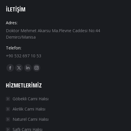
İLETIŞIM
Adres:
Doktor Mehmet Akarsu Ma.Plevne Caddesi No:44
Demirci/Manisa
Telefon:
+90 532 697 10 53
Find us on:
Facebook
X
Linkedin
Instagram
page
page
page
page
HIZMETLERIMIZ
opens
opens
opens
opens
in
in
in
in
Göbekli Cami Halısı
new
new
new
new
Akrilik Cami Halısı
window
window
window
window
Naturel Cami Halısı
Saflı Cami Halısı