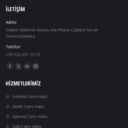
İLETIŞIM
Adres:
Doktor Mehmet Akarsu Ma.Plevne Caddesi No:44
Demirci/Manisa
Telefon:
+90 532 697 10 53
Find us on:
Facebook
X
Linkedin
Instagram
page
page
page
page
HIZMETLERIMIZ
opens
opens
opens
opens
in
in
in
in
Göbekli Cami Halısı
new
new
new
new
Akrilik Cami Halısı
window
window
window
window
Naturel Cami Halısı
Saflı Cami Halısı