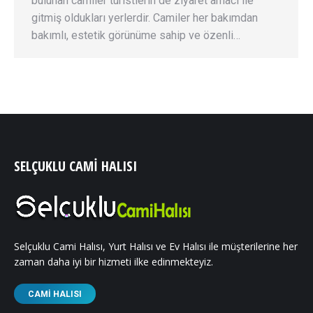
bulunan camiler turistlerin de ziyaret amacı ile
gitmiş oldukları yerlerdir. Camiler her bakımdan
bakımlı, estetik görünüme sahip ve özenli…
SELÇUKLU CAMI HALISI
Selçuklu Cami Halısı, Yurt Halısı ve Ev Halısı ile müşterilerine her
zaman daha iyi bir hizmeti ilke edinmekteyiz.
CAMI HALISI