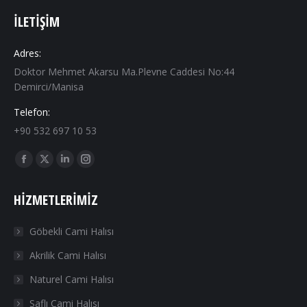
İLETIŞIM
Adres:
Doktor Mehmet Akarsu Ma.Plevne Caddesi No:44
Demirci/Manisa
Telefon:
+90 532 697 10 53
Find us on:
Facebook
X
Linkedin
Instagram
page
page
page
page
HIZMETLERIMIZ
opens
opens
opens
opens
in
in
in
in
Göbekli Cami Halısı
new
new
new
new
Akrilik Cami Halısı
window
window
window
window
Naturel Cami Halısı
Saflı Cami Halısı