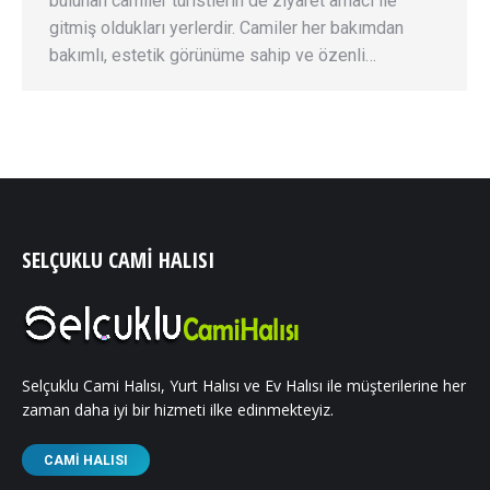
bulunan camiler turistlerin de ziyaret amacı ile
gitmiş oldukları yerlerdir. Camiler her bakımdan
bakımlı, estetik görünüme sahip ve özenli…
SELÇUKLU CAMI HALISI
Selçuklu Cami Halısı, Yurt Halısı ve Ev Halısı ile müşterilerine her
zaman daha iyi bir hizmeti ilke edinmekteyiz.
CAMI HALISI