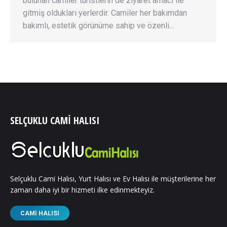
bulunan camiler turistlerin de ziyaret amacı ile
gitmiş oldukları yerlerdir. Camiler her bakımdan
bakımlı, estetik görünüme sahip ve özenli…
SELÇUKLU CAMI HALISI
Selçuklu Cami Halısı, Yurt Halısı ve Ev Halısı ile müşterilerine her
zaman daha iyi bir hizmeti ilke edinmekteyiz.
CAMI HALISI