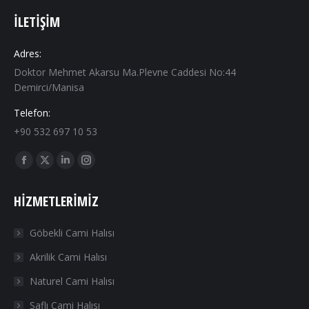
İLETIŞIM
Adres:
Doktor Mehmet Akarsu Ma.Plevne Caddesi No:44
Demirci/Manisa
Telefon:
+90 532 697 10 53
Find us on:
Facebook
X
Linkedin
Instagram
page
page
page
page
HIZMETLERIMIZ
opens
opens
opens
opens
in
in
in
in
Göbekli Cami Halısı
new
new
new
new
Akrilik Cami Halısı
window
window
window
window
Naturel Cami Halısı
Saflı Cami Halısı