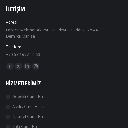
İLETIŞIM
Adres:
Doktor Mehmet Akarsu Ma.Plevne Caddesi No:44
Demirci/Manisa
Telefon:
+90 532 697 10 53
Find us on:
Facebook
X
Linkedin
Instagram
page
page
page
page
HIZMETLERIMIZ
opens
opens
opens
opens
in
in
in
in
Göbekli Cami Halısı
new
new
new
new
Akrilik Cami Halısı
window
window
window
window
Naturel Cami Halısı
Saflı Cami Halısı