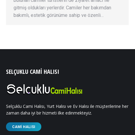
bulunan camiler turistlerin de ziyaret amacı ile
gitmiş oldukları yerlerdir. Camiler her bakımdan
bakımlı, estetik görünüme sahip ve özenli…
SELÇUKLU CAMI HALISI
Selçuklu Cami Halısı, Yurt Halısı ve Ev Halısı ile müşterilerine her
zaman daha iyi bir hizmeti ilke edinmekteyiz.
CAMI HALISI