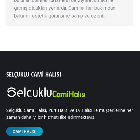
bulunan camiler turistlerin de ziyaret amacı ile
gitmiş oldukları yerlerdir. Camiler her bakımdan
bakımlı, estetik görünüme sahip ve özenli…
SELÇUKLU CAMI HALISI
Selçuklu Cami Halısı, Yurt Halısı ve Ev Halısı ile müşterilerine her
zaman daha iyi bir hizmeti ilke edinmekteyiz.
CAMI HALISI