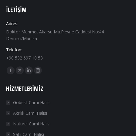
İLETIŞIM
Adres:
Doktor Mehmet Akarsu Ma.Plevne Caddesi No:44
Demirci/Manisa
Telefon:
+90 532 697 10 53
Find us on:
Facebook
X
Linkedin
Instagram
page
page
page
page
HIZMETLERIMIZ
opens
opens
opens
opens
in
in
in
in
Göbekli Cami Halısı
new
new
new
new
Akrilik Cami Halısı
window
window
window
window
Naturel Cami Halısı
Saflı Cami Halısı