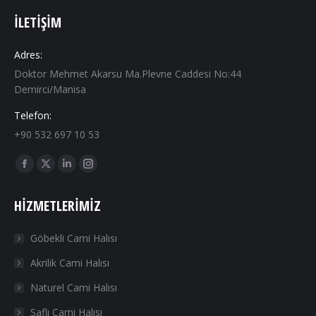
İLETIŞIM
Adres:
Doktor Mehmet Akarsu Ma.Plevne Caddesi No:44
Demirci/Manisa
Telefon:
+90 532 697 10 53
Find us on:
Facebook
X
Linkedin
Instagram
page
page
page
page
HIZMETLERIMIZ
opens
opens
opens
opens
in
in
in
in
Göbekli Cami Halısı
new
new
new
new
Akrilik Cami Halısı
window
window
window
window
Naturel Cami Halısı
Saflı Cami Halısı