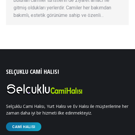
bulunan camiler turistlerin de ziyaret amacı ile
gitmiş oldukları yerlerdir. Camiler her bakımdan
bakımlı, estetik görünüme sahip ve özenli…
SELÇUKLU CAMI HALISI
Selçuklu Cami Halısı, Yurt Halısı ve Ev Halısı ile müşterilerine her
zaman daha iyi bir hizmeti ilke edinmekteyiz.
CAMI HALISI