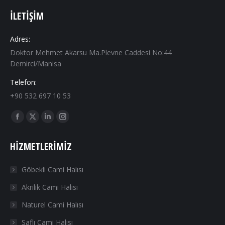
İLETIŞIM
Adres:
Doktor Mehmet Akarsu Ma.Plevne Caddesi No:44
Demirci/Manisa
Telefon:
+90 532 697 10 53
Find us on:
Facebook
X
Linkedin
Instagram
page
page
page
page
HIZMETLERIMIZ
opens
opens
opens
opens
in
in
in
in
Göbekli Cami Halısı
new
new
new
new
Akrilik Cami Halısı
window
window
window
window
Naturel Cami Halısı
Saflı Cami Halısı