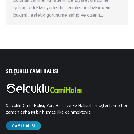
bulunan camiler turistlerin de ziyaret amacı ile
gitmiş oldukları yerlerdir. Camiler her bakımdan
bakımlı, estetik görünüme sahip ve özenli…
SELÇUKLU CAMI HALISI
Selçuklu Cami Halısı, Yurt Halısı ve Ev Halısı ile müşterilerine her
zaman daha iyi bir hizmeti ilke edinmekteyiz.
CAMI HALISI