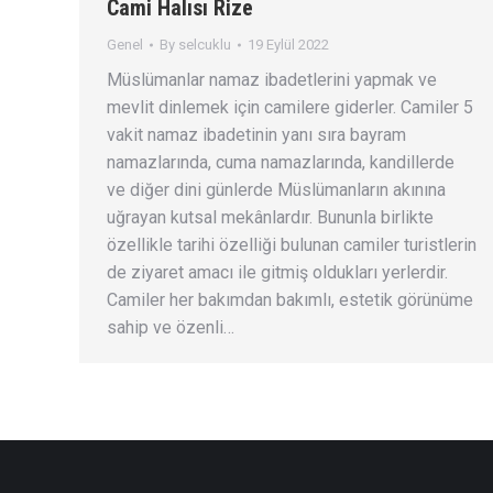
Cami Halısı Rize
Genel
By
selcuklu
19 Eylül 2022
Müslümanlar namaz ibadetlerini yapmak ve
mevlit dinlemek için camilere giderler. Camiler 5
vakit namaz ibadetinin yanı sıra bayram
namazlarında, cuma namazlarında, kandillerde
ve diğer dini günlerde Müslümanların akınına
uğrayan kutsal mekânlardır. Bununla birlikte
özellikle tarihi özelliği bulunan camiler turistlerin
de ziyaret amacı ile gitmiş oldukları yerlerdir.
Camiler her bakımdan bakımlı, estetik görünüme
sahip ve özenli…