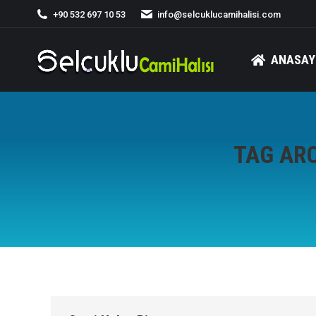
+90 532 697 10 53
info@selcuklucamihalisi.com
ANASAY
TAG AR