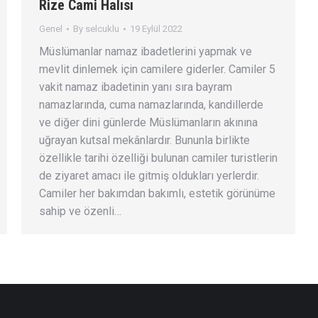
Rize Cami Halısı
Genel
By
selcuklu
19 Eylül 2022
Müslümanlar namaz ibadetlerini yapmak ve
mevlit dinlemek için camilere giderler. Camiler 5
vakit namaz ibadetinin yanı sıra bayram
namazlarında, cuma namazlarında, kandillerde
ve diğer dini günlerde Müslümanların akınına
uğrayan kutsal mekânlardır. Bununla birlikte
özellikle tarihi özelliği bulunan camiler turistlerin
de ziyaret amacı ile gitmiş oldukları yerlerdir.
Camiler her bakımdan bakımlı, estetik görünüme
sahip ve özenli…