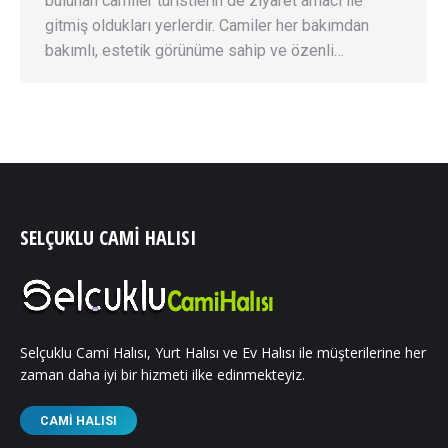
bulunan camiler turistlerin de ziyaret amacı ile
gitmiş oldukları yerlerdir. Camiler her bakımdan
bakımlı, estetik görünüme sahip ve özenli…
SELÇUKLU CAMI HALISI
Selçuklu Cami Halısı, Yurt Halısı ve Ev Halısı ile müşterilerine her
zaman daha iyi bir hizmeti ilke edinmekteyiz.
CAMI HALISI