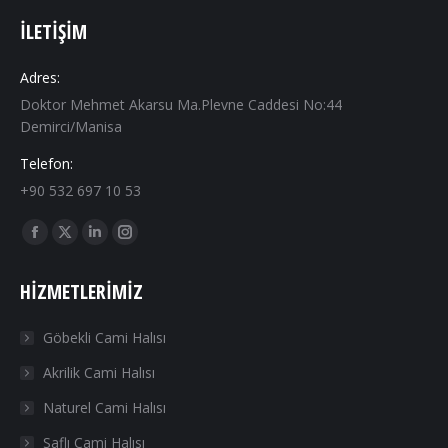
İLETIŞIM
Adres:
Doktor Mehmet Akarsu Ma.Plevne Caddesi No:44
Demirci/Manisa
Telefon:
+90 532 697 10 53
Find us on:
Facebook
X
Linkedin
Instagram
page
page
page
page
HIZMETLERIMIZ
opens
opens
opens
opens
in
in
in
in
Göbekli Cami Halısı
new
new
new
new
Akrilik Cami Halısı
window
window
window
window
Naturel Cami Halısı
Saflı Cami Halısı