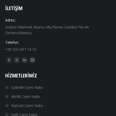
İLETIŞIM
Adres:
Doktor Mehmet Akarsu Ma.Plevne Caddesi No:44
Demirci/Manisa
Telefon:
+90 532 697 10 53
Find us on:
Facebook
X
Linkedin
Instagram
page
page
page
page
HIZMETLERIMIZ
opens
opens
opens
opens
in
in
in
in
Göbekli Cami Halısı
new
new
new
new
Akrilik Cami Halısı
window
window
window
window
Naturel Cami Halısı
Saflı Cami Halısı