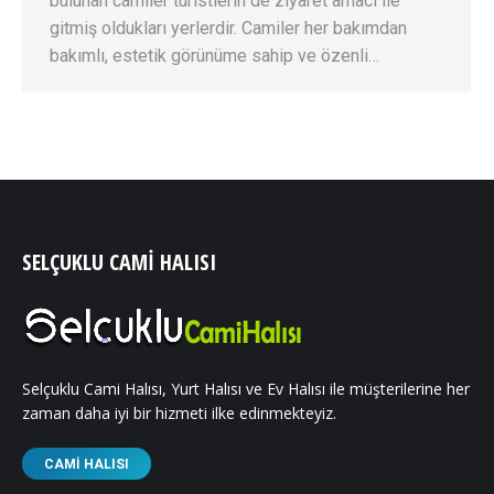
bulunan camiler turistlerin de ziyaret amacı ile
gitmiş oldukları yerlerdir. Camiler her bakımdan
bakımlı, estetik görünüme sahip ve özenli…
SELÇUKLU CAMI HALISI
Selçuklu Cami Halısı, Yurt Halısı ve Ev Halısı ile müşterilerine her
zaman daha iyi bir hizmeti ilke edinmekteyiz.
CAMI HALISI