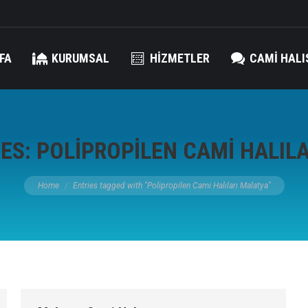
FA
KURUMSAL
HIZMETLER
CAMI HALI
VES:
POLIPROPILEN CAMI HALIL
You are here:
Home
Entries tagged with "Polipropilen Cami Halıları Malatya"