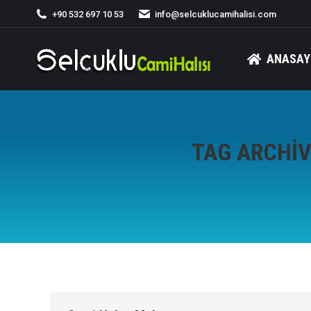
+90 532 697 10 53
info@selcuklucamihalisi.com
ANASAY
TAG ARCHI