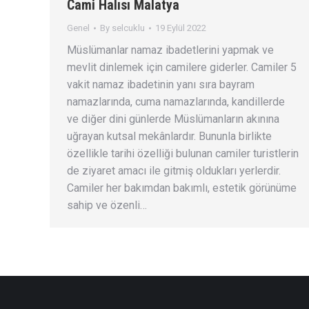
Cami Halısı Malatya
Genel
By
selcuklu
19 Eylül 2022
Müslümanlar namaz ibadetlerini yapmak ve
mevlit dinlemek için camilere giderler. Camiler 5
vakit namaz ibadetinin yanı sıra bayram
namazlarında, cuma namazlarında, kandillerde
ve diğer dini günlerde Müslümanların akınına
uğrayan kutsal mekânlardır. Bununla birlikte
özellikle tarihi özelliği bulunan camiler turistlerin
de ziyaret amacı ile gitmiş oldukları yerlerdir.
Camiler her bakımdan bakımlı, estetik görünüme
sahip ve özenli…