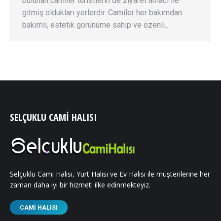
bulunan camiler turistlerin de ziyaret amacı ile
gitmiş oldukları yerlerdir. Camiler her bakımdan
bakımlı, estetik görünüme sahip ve özenli…
SELÇUKLU CAMI HALISI
Selçuklu Cami Halısı, Yurt Halısı ve Ev Halısı ile müşterilerine her
zaman daha iyi bir hizmeti ilke edinmekteyiz.
CAMI HALISI