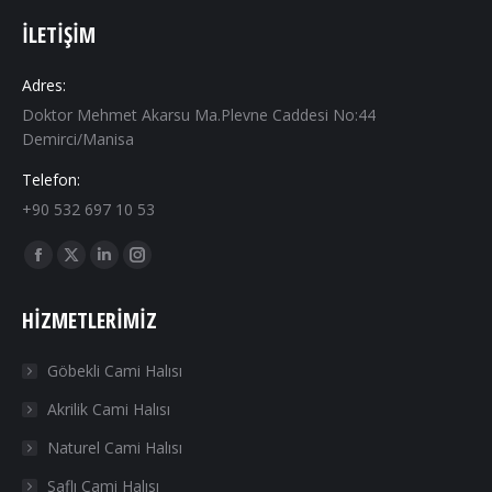
İLETIŞIM
Adres:
Doktor Mehmet Akarsu Ma.Plevne Caddesi No:44
Demirci/Manisa
Telefon:
+90 532 697 10 53
Find us on:
Facebook
X
Linkedin
Instagram
page
page
page
page
HIZMETLERIMIZ
opens
opens
opens
opens
in
in
in
in
Göbekli Cami Halısı
new
new
new
new
Akrilik Cami Halısı
window
window
window
window
Naturel Cami Halısı
Saflı Cami Halısı