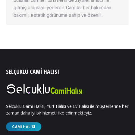
bulunan camiler turistlerin de ziyaret amacı ile
gitmiş oldukları yerlerdir. Camiler her bakımdan
bakımlı, estetik görünüme sahip ve özenli…
SELÇUKLU CAMI HALISI
Selçuklu Cami Halısı, Yurt Halısı ve Ev Halısı ile müşterilerine her
zaman daha iyi bir hizmeti ilke edinmekteyiz.
CAMI HALISI