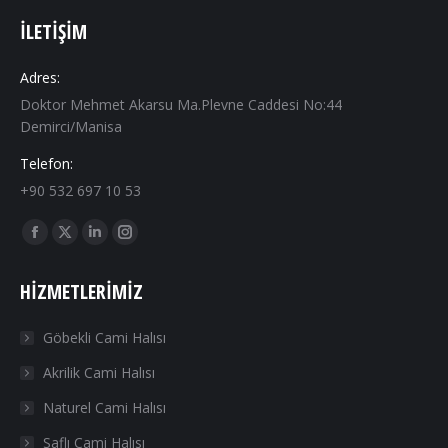
İLETIŞIM
Adres:
Doktor Mehmet Akarsu Ma.Plevne Caddesi No:44
Demirci/Manisa
Telefon:
+90 532 697 10 53
Find us on:
Facebook
X
Linkedin
Instagram
page
page
page
page
HIZMETLERIMIZ
opens
opens
opens
opens
in
in
in
in
Göbekli Cami Halısı
new
new
new
new
Akrilik Cami Halısı
window
window
window
window
Naturel Cami Halısı
Saflı Cami Halısı