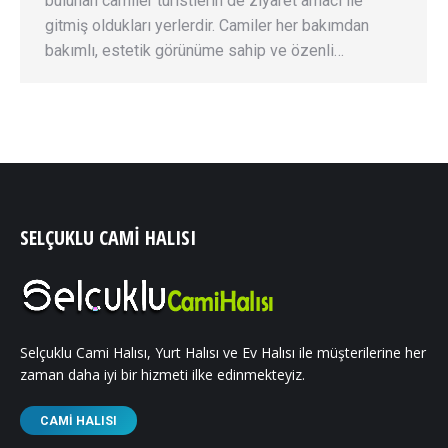
bulunan camiler turistlerin de ziyaret amacı ile
gitmiş oldukları yerlerdir. Camiler her bakımdan
bakımlı, estetik görünüme sahip ve özenli…
SELÇUKLU CAMI HALISI
Selçuklu Cami Halısı, Yurt Halısı ve Ev Halısı ile müşterilerine her
zaman daha iyi bir hizmeti ilke edinmekteyiz.
CAMI HALISI