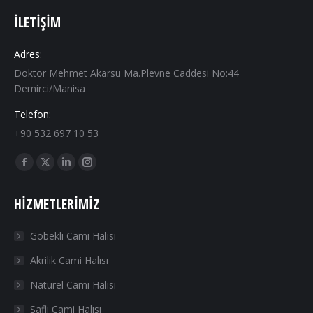
İLETIŞIM
Adres:
Doktor Mehmet Akarsu Ma.Plevne Caddesi No:44
Demirci/Manisa
Telefon:
+90 532 697 10 53
Find us on:
Facebook
X
Linkedin
Instagram
page
page
page
page
HIZMETLERIMIZ
opens
opens
opens
opens
in
in
in
in
Göbekli Cami Halısı
new
new
new
new
Akrilik Cami Halısı
window
window
window
window
Naturel Cami Halısı
Saflı Cami Halısı