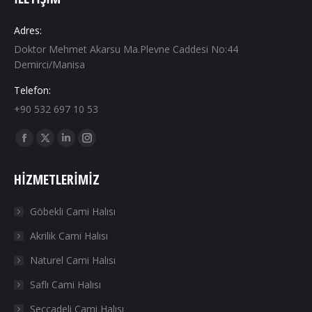
Adres:
Doktor Mehmet Akarsu Ma.Plevne Caddesi No:44
Demirci/Manisa
Telefon:
+90 532 697 10 53
Find us on:
Facebook
X
Linkedin
Instagram
page
page
page
page
HIZMETLERIMIZ
opens
opens
opens
opens
in
in
in
in
Göbekli Cami Halısı
new
new
new
new
Akrilik Cami Halısı
window
window
window
window
Naturel Cami Halısı
Saflı Cami Halısı
Seccadeli Cami Halısı