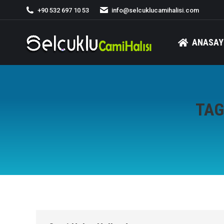
+90 532 697 10 53
info@selcuklucamihalisi.com
ANASAY
TAG