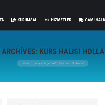
FA
KURUMSAL
HIZMETLER
CAMI HALI
 ARCHIVES:
KURS HALISI HOLL
You are here:
Home
Entries tagged with "Kurs halısı Hollanda"