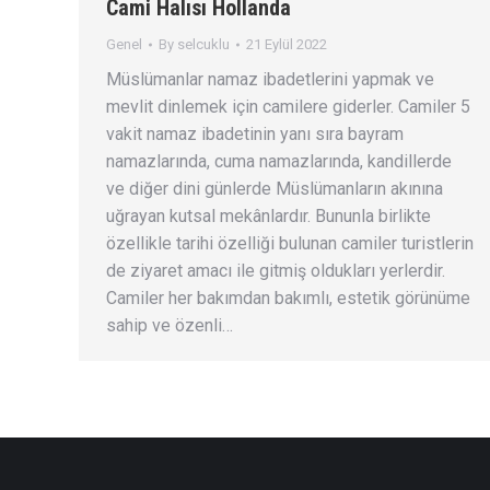
Cami Halısı Hollanda
Genel
By
selcuklu
21 Eylül 2022
Müslümanlar namaz ibadetlerini yapmak ve
mevlit dinlemek için camilere giderler. Camiler 5
vakit namaz ibadetinin yanı sıra bayram
namazlarında, cuma namazlarında, kandillerde
ve diğer dini günlerde Müslümanların akınına
uğrayan kutsal mekânlardır. Bununla birlikte
özellikle tarihi özelliği bulunan camiler turistlerin
de ziyaret amacı ile gitmiş oldukları yerlerdir.
Camiler her bakımdan bakımlı, estetik görünüme
sahip ve özenli…