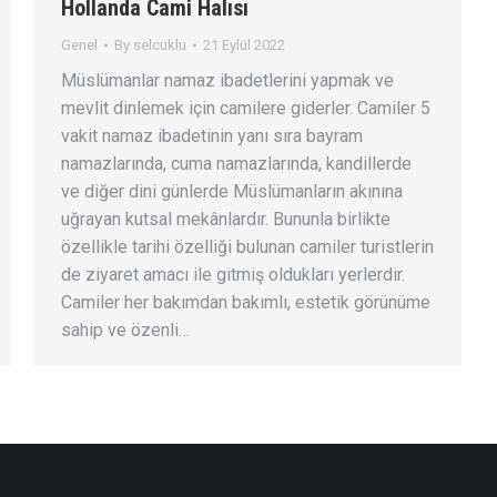
Hollanda Cami Halısı
Genel
By
selcuklu
21 Eylül 2022
Müslümanlar namaz ibadetlerini yapmak ve
mevlit dinlemek için camilere giderler. Camiler 5
vakit namaz ibadetinin yanı sıra bayram
namazlarında, cuma namazlarında, kandillerde
ve diğer dini günlerde Müslümanların akınına
uğrayan kutsal mekânlardır. Bununla birlikte
özellikle tarihi özelliği bulunan camiler turistlerin
de ziyaret amacı ile gitmiş oldukları yerlerdir.
Camiler her bakımdan bakımlı, estetik görünüme
sahip ve özenli…