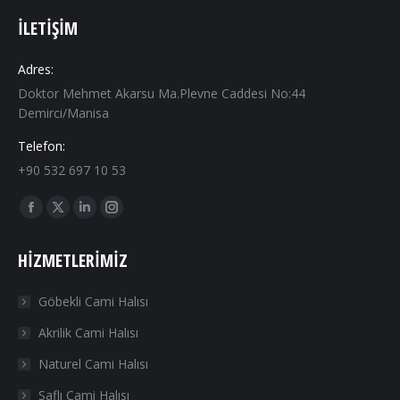
İLETIŞIM
Adres:
Doktor Mehmet Akarsu Ma.Plevne Caddesi No:44
Demirci/Manisa
Telefon:
+90 532 697 10 53
Find us on:
Facebook
X
Linkedin
Instagram
page
page
page
page
HIZMETLERIMIZ
opens
opens
opens
opens
in
in
in
in
Göbekli Cami Halısı
new
new
new
new
Akrilik Cami Halısı
window
window
window
window
Naturel Cami Halısı
Saflı Cami Halısı