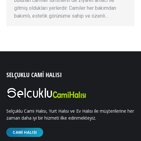
bulunan camiler turistlerin de ziyaret amacı ile
gitmiş oldukları yerlerdir. Camiler her bakımdan
bakımlı, estetik görünüme sahip ve özenli…
SELÇUKLU CAMI HALISI
Selçuklu Cami Halısı, Yurt Halısı ve Ev Halısı ile müşterilerine her
zaman daha iyi bir hizmeti ilke edinmekteyiz.
CAMI HALISI