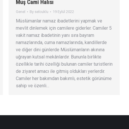
Muş Cami Halısı
Genel
By
selcuklu
19 Eylül 2022
Müslümanlar namaz ibadetlerini yapmak ve
mevlit dinlemek için camilere giderler. Camiler 5
vakit namaz ibadetinin yanı sıra bayram
namazlarında, cuma namazlarında, kandillerde
ve diğer dini günlerde Müslümanların akınına
uğrayan kutsal mekânlardır. Bununla birlikte
özellikle tarihi özelliği bulunan camiler turistlerin
de ziyaret amacı ile gitmiş oldukları yerlerdir.
Camiler her bakımdan bakımlı, estetik görünüme
sahip ve özenli…