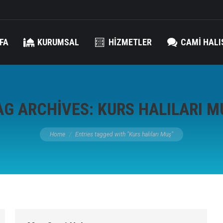
FA
KURUMSAL
HIZMETLER
CAMI HALI
AG ARCHIVES:
KURS HALILARI M
You are here:
Home
Entries tagged with "Kurs halıları Muş"