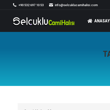
+90 532 697 10 53
info@selcuklucamihalisi.com
ANASAY
T