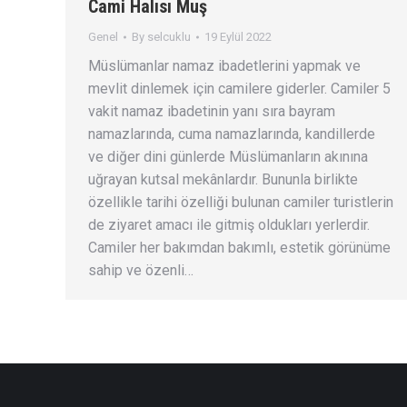
Cami Halısı Muş
Genel
By
selcuklu
19 Eylül 2022
Müslümanlar namaz ibadetlerini yapmak ve
mevlit dinlemek için camilere giderler. Camiler 5
vakit namaz ibadetinin yanı sıra bayram
namazlarında, cuma namazlarında, kandillerde
ve diğer dini günlerde Müslümanların akınına
uğrayan kutsal mekânlardır. Bununla birlikte
özellikle tarihi özelliği bulunan camiler turistlerin
de ziyaret amacı ile gitmiş oldukları yerlerdir.
Camiler her bakımdan bakımlı, estetik görünüme
sahip ve özenli…