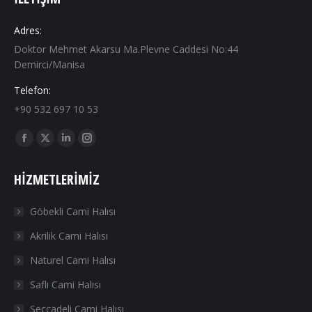
Adres:
Doktor Mehmet Akarsu Ma.Plevne Caddesi No:44
Demirci/Manisa
Telefon:
+90 532 697 10 53
Find us on:
Facebook
X
Linkedin
Instagram
page
page
page
page
HIZMETLERIMIZ
opens
opens
opens
opens
in
in
in
in
Göbekli Cami Halısı
new
new
new
new
Akrilik Cami Halısı
window
window
window
window
Naturel Cami Halısı
Saflı Cami Halısı
Seccadeli Cami Halısı