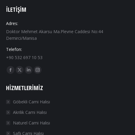
İLETIŞIM
Adres:
Doktor Mehmet Akarsu Ma.Plevne Caddesi No:44
Demirci/Manisa
Telefon:
+90 532 697 10 53
Find us on:
Facebook
X
Linkedin
Instagram
page
page
page
page
HIZMETLERIMIZ
opens
opens
opens
opens
in
in
in
in
Göbekli Cami Halısı
new
new
new
new
Akrilik Cami Halısı
window
window
window
window
Naturel Cami Halısı
Saflı Cami Halısı