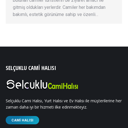
bulunan camiler turistlerin de ziyaret amacı ile
gitmiş oldukları yerlerdir. Camiler her bakımdan
bakımlı, estetik görünüme sahip ve özenli…
SELÇUKLU CAMI HALISI
Selçuklu Cami Halısı, Yurt Halısı ve Ev Halısı ile müşterilerine her
zaman daha iyi bir hizmeti ilke edinmekteyiz.
CAMI HALISI