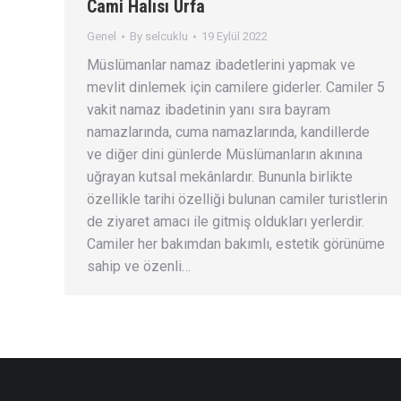
Cami Halısı Urfa
Genel
By
selcuklu
19 Eylül 2022
Müslümanlar namaz ibadetlerini yapmak ve
mevlit dinlemek için camilere giderler. Camiler 5
vakit namaz ibadetinin yanı sıra bayram
namazlarında, cuma namazlarında, kandillerde
ve diğer dini günlerde Müslümanların akınına
uğrayan kutsal mekânlardır. Bununla birlikte
özellikle tarihi özelliği bulunan camiler turistlerin
de ziyaret amacı ile gitmiş oldukları yerlerdir.
Camiler her bakımdan bakımlı, estetik görünüme
sahip ve özenli…