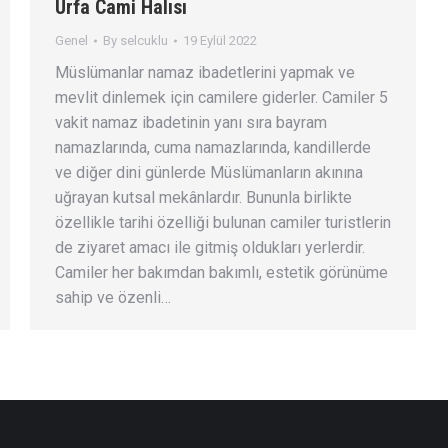
Urfa Cami Halısı
Genel
By
selcuklu
19 Eylül 2022
Müslümanlar namaz ibadetlerini yapmak ve
mevlit dinlemek için camilere giderler. Camiler 5
vakit namaz ibadetinin yanı sıra bayram
namazlarında, cuma namazlarında, kandillerde
ve diğer dini günlerde Müslümanların akınına
uğrayan kutsal mekânlardır. Bununla birlikte
özellikle tarihi özelliği bulunan camiler turistlerin
de ziyaret amacı ile gitmiş oldukları yerlerdir.
Camiler her bakımdan bakımlı, estetik görünüme
sahip ve özenli…