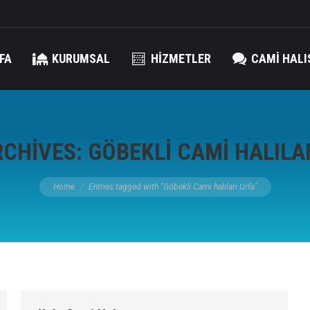
FA
KURUMSAL
HIZMETLER
CAMI HALI
RCHIVES:
GÖBEKLI CAMI HALILA
You are here:
Home
Entries tagged with "Göbekli Cami halıları Urfa"