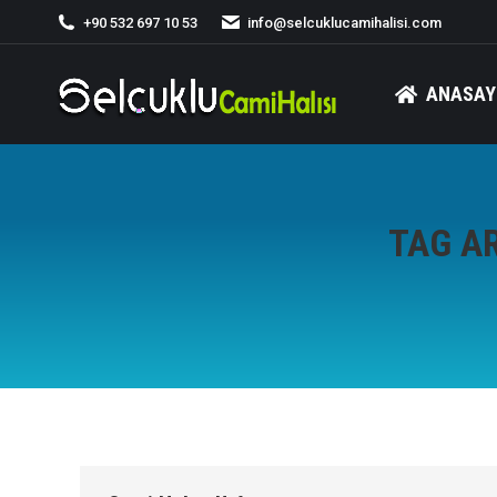
+90 532 697 10 53
info@selcuklucamihalisi.com
ANASAY
TAG A