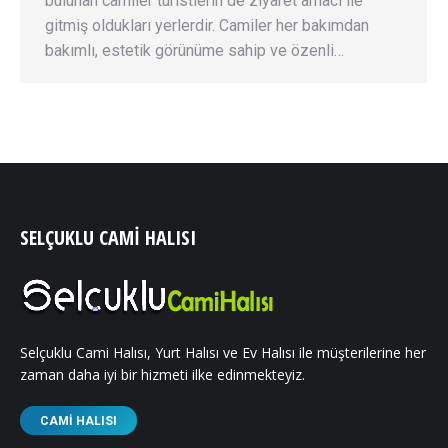
bulunan camiler turistlerin de ziyaret amacı ile
gitmiş oldukları yerlerdir. Camiler her bakımdan
bakımlı, estetik görünüme sahip ve özenli…
SELÇUKLU CAMI HALISI
Selçuklu Cami Halısı, Yurt Halısı ve Ev Halısı ile müşterilerine her
zaman daha iyi bir hizmeti ilke edinmekteyiz.
CAMI HALISI