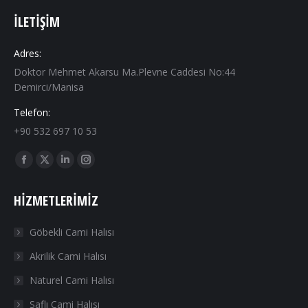
İLETIŞIM
Adres:
Doktor Mehmet Akarsu Ma.Plevne Caddesi No:44
Demirci/Manisa
Telefon:
+90 532 697 10 53
Find us on:
Facebook
X
Linkedin
Instagram
page
page
page
page
HIZMETLERIMIZ
opens
opens
opens
opens
in
in
in
in
Göbekli Cami Halısı
new
new
new
new
Akrilik Cami Halısı
window
window
window
window
Naturel Cami Halısı
Saflı Cami Halısı