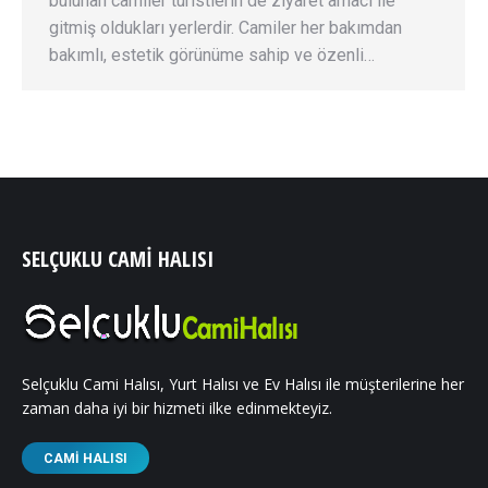
bulunan camiler turistlerin de ziyaret amacı ile
gitmiş oldukları yerlerdir. Camiler her bakımdan
bakımlı, estetik görünüme sahip ve özenli…
SELÇUKLU CAMI HALISI
Selçuklu Cami Halısı, Yurt Halısı ve Ev Halısı ile müşterilerine her
zaman daha iyi bir hizmeti ilke edinmekteyiz.
CAMI HALISI