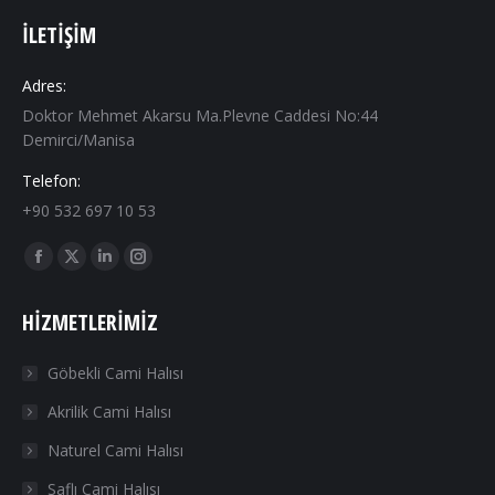
İLETIŞIM
Adres:
Doktor Mehmet Akarsu Ma.Plevne Caddesi No:44
Demirci/Manisa
Telefon:
+90 532 697 10 53
Find us on:
Facebook
X
Linkedin
Instagram
page
page
page
page
HIZMETLERIMIZ
opens
opens
opens
opens
in
in
in
in
Göbekli Cami Halısı
new
new
new
new
Akrilik Cami Halısı
window
window
window
window
Naturel Cami Halısı
Saflı Cami Halısı